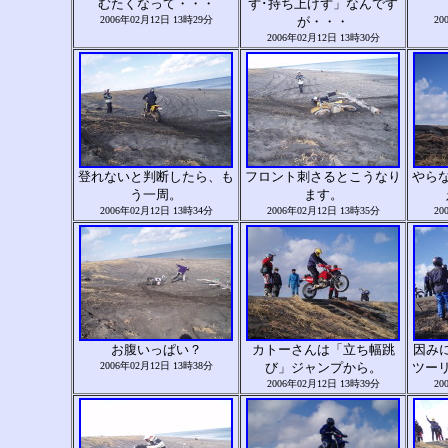
むたくなって・・・
ず･持ち上げず」なんです
2006年02月12日 13時29分
が・・・
20
2006年02月12日 13時30分
登れないと判断したら、も
フロント刺さるとこうなり
やら
う一周。
ます。
2006年02月12日 13時34分
2006年02月12日 13時35分
20
お腹いっぱい？
カトーさんは「立ち幅跳
因みに
2006年02月12日 13時38分
び」ジャンプから。
ツー
2006年02月12日 13時39分
20