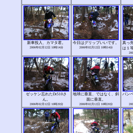
新車投入、カマタ君。
今日はグリップいいです。
真っ
2006年02月12日 10時14分
2006年02月12日 10時14分
は１
20
ゼッケン忘れたDr510さ
地球に垂直、ではなく、斜
パン
ん。
面に垂直。
2006年02月12日 10時20分
2006年02月12日 10時20分
20