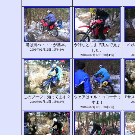
溝は跳べ・・・が基本。
余計なとこまで跳んで見ま
メガ
2006年02月12日 10時49分
した。
2006年02月12日 10時49分
20
このブーツ、知ってます？
ウェアはエル・コヨーテっ
Fサ
2006年02月12日 10時53分
すよ！
20
2006年02月12日 10時53分