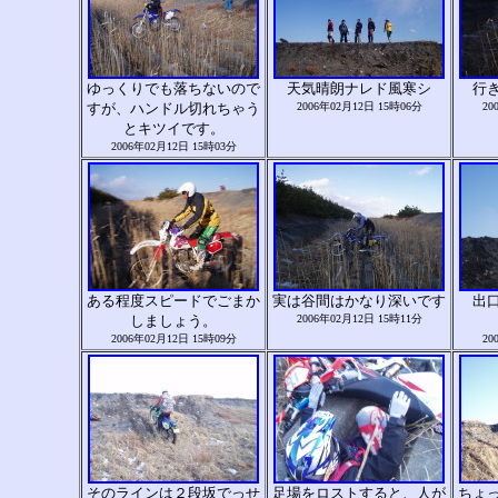
ゆっくりでも落ちないので
天気晴朗ナレド風寒シ
行
すが、ハンドル切れちゃう
2006年02月12日 15時06分
20
とキツイです。
2006年02月12日 15時03分
ある程度スピードでごまか
実は谷間はかなり深いです
出
しましょう。
2006年02月12日 15時11分
2006年02月12日 15時09分
20
そのラインは２段坂でっせ
足場をロストすると、人が
ちょ