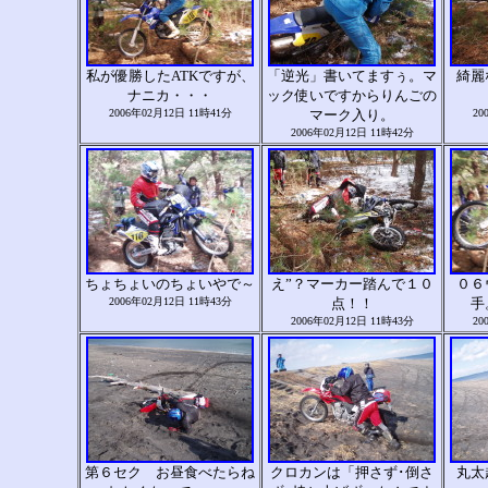
私が優勝したATKですが、
「逆光」書いてますぅ。マ
綺麗
ナニカ・・・
ック使いですからりんごの
2006年02月12日 11時41分
マーク入り。
20
2006年02月12日 11時42分
ちょちょいのちょいやで～
え”？マーカー踏んで１０
０６
2006年02月12日 11時43分
点！！
手
2006年02月12日 11時43分
20
第６セク お昼食べたらね
クロカンは「押さず･倒さ
丸太