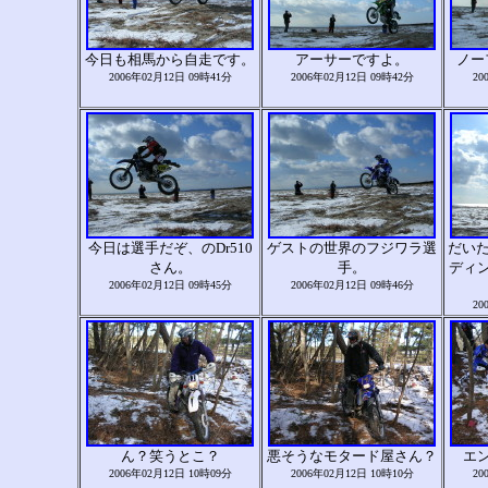
今日も相馬から自走です。
アーサーですよ。
ノー
2006年02月12日 09時41分
2006年02月12日 09時42分
20
今日は選手だぞ、のDr510
ゲストの世界のフジワラ選
だいた
さん。
手。
ディ
2006年02月12日 09時45分
2006年02月12日 09時46分
20
ん？笑うとこ？
悪そうなモタード屋さん？
エ
2006年02月12日 10時09分
2006年02月12日 10時10分
20