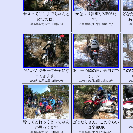
サスってここまでちゃんと
かな～り貴重なME06だ
どな
縮むのね。
す。
ーあ
2006年02月12日 10時56分
2006年02月12日 10時57分
20
だんだんグチャグチャにな
あ、一応隣の県から自走で
この
ってきます。
す。(^^ゞ
2006年02月12日 11時00分
2006年02月12日 11時01分
20
珍しくとれっくと～ちゃん
ばったりさん、このぐらい
が写ってます
は全然OK
20
2006年02月12日 11時06分
2006年02月12日 11時25分