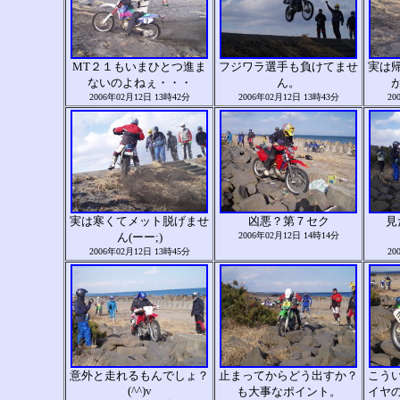
MT２１もいまひとつ進ま
フジワラ選手も負けてませ
実は
ないのよねぇ・・・
ん。
2006年02月12日 13時42分
2006年02月12日 13時43分
20
実は寒くてメット脱げませ
凶悪？第７セク
見
ん(ーー;)
2006年02月12日 14時14分
2006年02月12日 13時45分
20
意外と走れるもんでしょ？
止まってからどう出すか？
こう
(^^)v
も大事なポイント。
イヤ