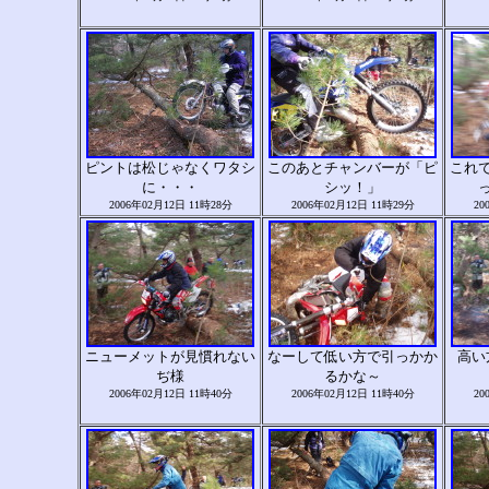
ピントは松じゃなくワタシ
このあとチャンバーが「ピ
これ
に・・・
シッ！」
2006年02月12日 11時28分
2006年02月12日 11時29分
20
ニューメットが見慣れない
なーして低い方で引っかか
高い
ぢ様
るかな～
2006年02月12日 11時40分
2006年02月12日 11時40分
20