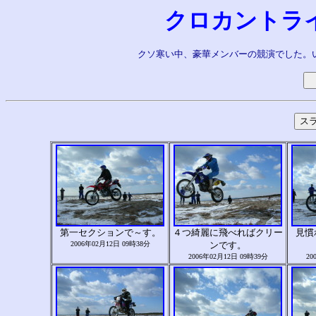
クロカントライ
クソ寒い中、豪華メンバーの競演でした。いつ
第一セクションで～す。
４つ綺麗に飛べればクリー
見慣
2006年02月12日 09時38分
ンです。
2006年02月12日 09時39分
20