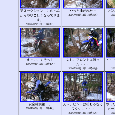
第３セクション このへん
やっと曲がれた～
パス
からややこしくなってきま
2006年02月12日 10時39分
20
す。
2006年02月12日 10時39分
え～い、くそっ！
よし、フロントは通っ
・・
2006年02月12日 10時40分
た・・・
2006年02月12日 10時42分
20
安全確実第一。
え～、ピントは松じゃなく
やっ
2006年02月12日 10時44分
ワタシに・・・
カー
2006年02月12日 10時45分
20