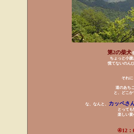
第2の柴犬
ちょっと小腹
慌てないのん
それに
道のあち
と、どこか
カッペさん
な、なんと、
とっても
楽しい宴
④12