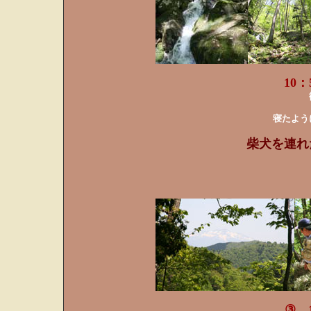
10
寝たよう
柴犬を連れ
③ 