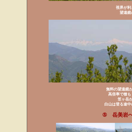
視界が利
望遠鏡
無料の望遠鏡
高倍率で槍も
笠ヶ岳
白山は登る途中
⑤ 岳美岩へ 