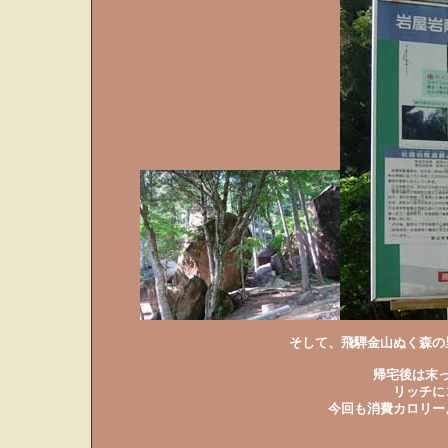
そして、飛騨金山ぬく森の
帰宅後は末
リッチに
今回も消費カロリー