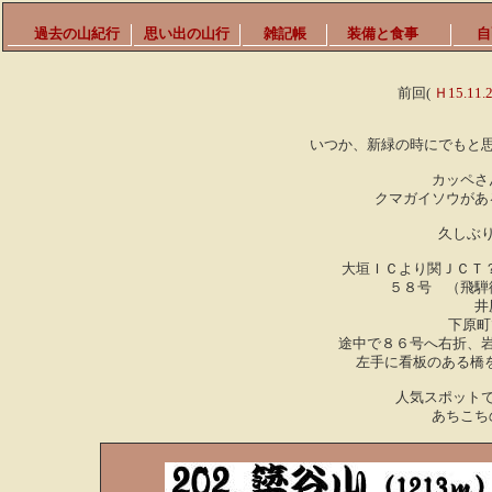
過去の山紀行
思い出の山行
雑記帳
装備と食事
自
前回(
Ｈ15.11.2
いつか、新緑の時にでもと
カッペさ
クマガイソウがあ
久しぶ
大垣ＩＣより関ＪＣＴ？
５８号 （飛騨
井
下原町
途中で８６号へ右折、
左手に看板のある橋
人気スポット
あちこち