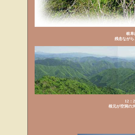
岐阜
残念ながら
12：
根元が空洞の