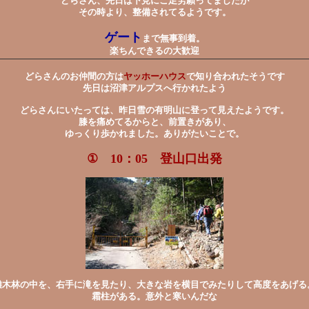
どらさん、先日は下見にご足労願ってましたが
その時より、整備されてるようです。
ゲート
まで無事到着。
楽ちんできるの大歓迎
どらさんのお仲間の方は
ヤッホーハウス
で知り合われたそうです
先日は沼津アルプスへ行かれたよう
どらさんにいたっては、昨日雪の有明山に登って見えたようです。
膝を痛めてるからと、前置きがあり、
ゆっくり歩かれました。ありがたいことで。
① 10：05 登山口出発
雑木林の中を、右手に滝を見たり、大きな岩を横目でみたりして高度をあげる
霜柱がある。意外と寒いんだな