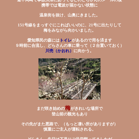
途中岡崎で事故渋滞にあってるとのどらさんのメールの後
携帯では電波が届かない状態に
温泉街を抜け、山奥にきました。
151号線をまっすぐにこればいいのに、21号に出たりして
梅をみながら向かいました。
愛知県民の森には
トイレ
があるので用を済ます
９時前に合流し、どらさんの車に乗って（２台置いておく）
川売（かおれ）
に向かう。
梅
まだ咲き始めの
がきれいな場所で
登山前の観光もあり
その先がまた悪路で、（もっと凄い所がありますが）
慎重にご主人が運転される。