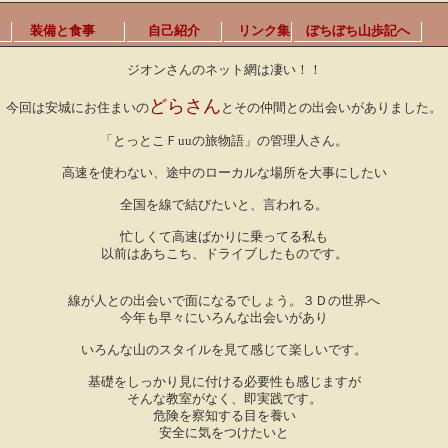
装備と食事
自己紹介
リンク集
ぼちぼち山歩記へ
ジオンさんのネット網は凄い！！
どらさん
今回は安城にお住まいの
とその仲間との出会いがありました。
「とっとこＦuuの旅物語」の管理人さん。
高速を使わない、途中のローカルな場所を大事にしたい
全国を線で結びたいと、言われる。
忙しくて高速ばかりに乗ってる私も
以前はあちこち、ドライブしたものです。
線が人との出会いで面になるでしょう。３Ｄの世界へ
今年も早々にいろんな出会いがあり
いろんな山のスタイルを見て感じて楽しいです。
基礎をしっかり見に付ける必要性も感じますが
そんな教室がなく、即実践です。
危険を察知する目を養い
安全に気をつけたいと