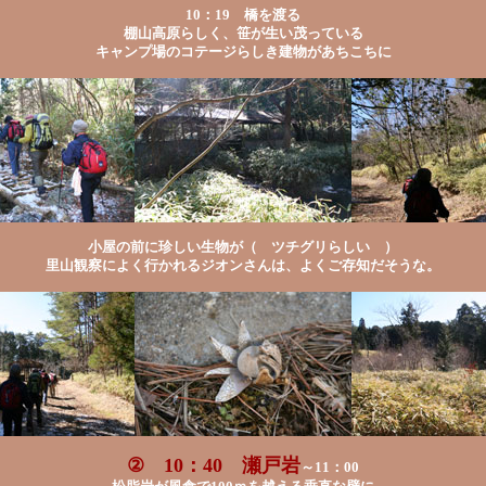
10：19 橋を渡る
棚山高原らしく、笹が生い茂っている
キャンプ場のコテージらしき建物があちこちに
小屋の前に珍しい生物が（ ツチグリらしい ）
里山観察によく行かれるジオンさんは、よくご存知だそうな。
② 10：40 瀬戸岩
～11：00