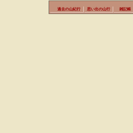
過去の山紀行
思い出の山行
雑記帳