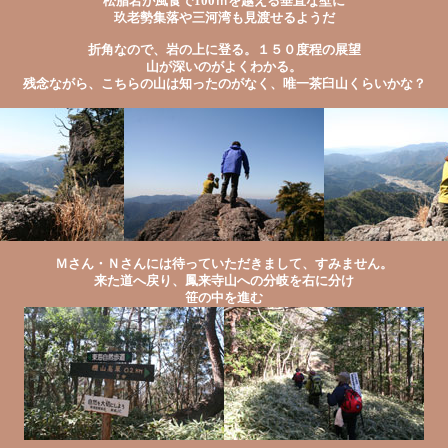
松脂岩が風食で100ｍを越える垂直な壁に
玖老勢集落や三河湾も見渡せるようだ
折角なので、岩の上に登る。１５０度程の展望
山が深いのがよくわかる。
残念ながら、こちらの山は知ったのがなく、唯一茶臼山くらいかな？
Ｍさん・Ｎさんには待っていただきまして、すみません。
来た道へ戻り、鳳来寺山への分岐を右に分け
笹の中を進む