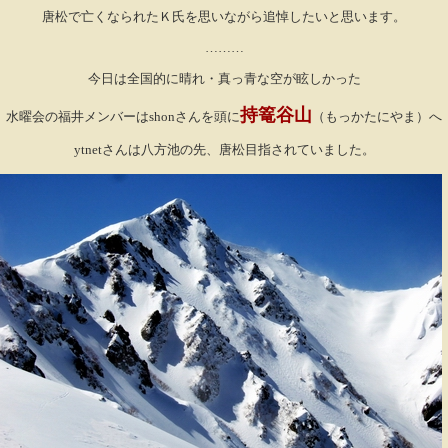
唐松で亡くなられたＫ氏を思いながら追悼したいと思います。
………
今日は全国的に晴れ・真っ青な空が眩しかった
持篭谷山
水曜会の福井メンバーはshonさんを頭に
（もっかたにやま）へ
ytnetさんは八方池の先、唐松目指されていました。