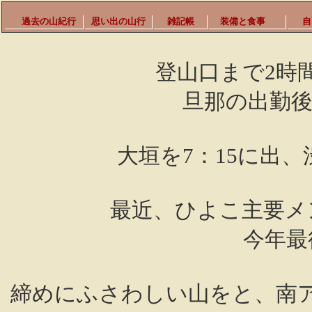
過去の山紀行
思い出の山行
雑記帳
装備と食事
自
登山口まで2時
旦那の出勤後
大垣を7：15に出
最近、ひよこ主要メ
今年最
締めにふさわしい山をと、南