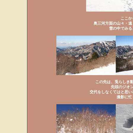
ここか
奥三河方面の山々・遠
雪の中でみる
この先は、兎らしき
先頭のジオ
交代をしなくてはと思い
撮影に忙