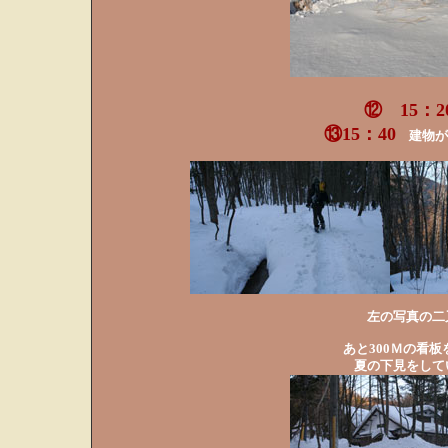
⑫ 15：
⑬15：40
建物が
左の写真の二
あと300Ｍの看
夏の下見をして