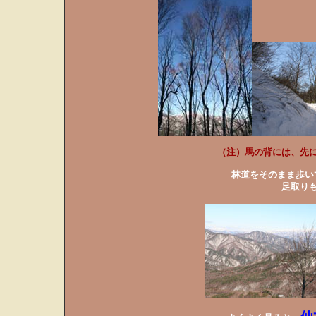
（注）馬の背には、先
林道をそのまま歩い
足取り