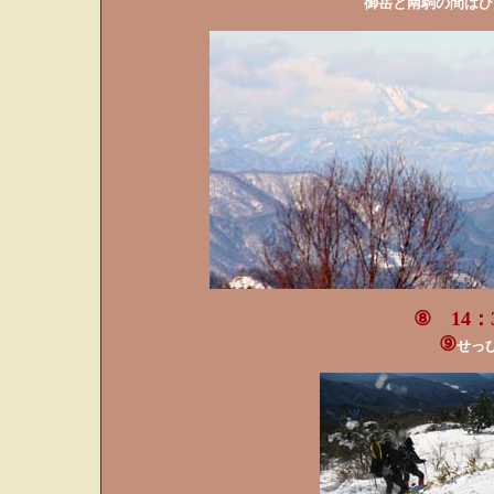
御岳と南駒の間はひ
⑧ 14：
⑨
せっ