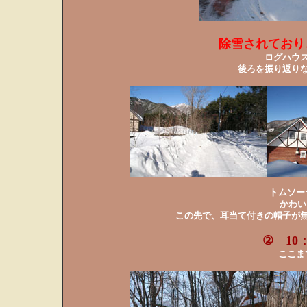
除雪されており
ログハウ
後ろを振り返り
トムソー
かわい
この先で、耳当て付きの帽子が
② 10
ここま