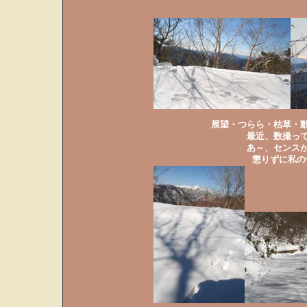
展望・つらら・枯草・
最近、数撮っ
あ～、センス
懲りずに私の