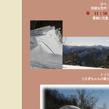
少々
先頭を交代
④ 11：5
雪崩に注意
トッ
うさぎちゃんの姿