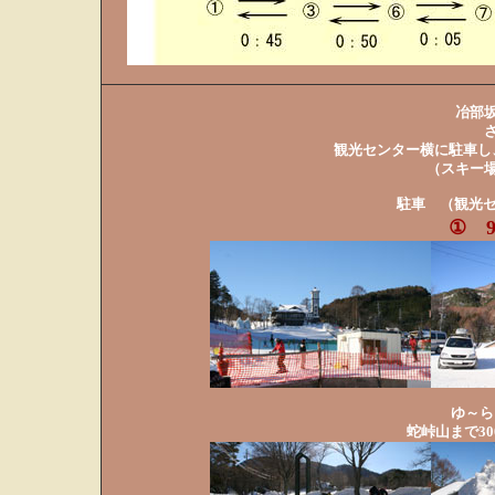
冶部
観光センター横に駐車し
（スキー
駐車 （観光セン
① 
ゆ～ら
蛇峠山まで30