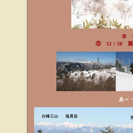
⑤ 
⑥ 12：50
あ～