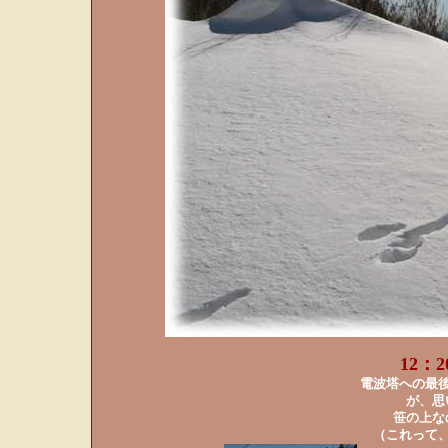
12：
電波塔への最
が、思
笹の上な
（これって、