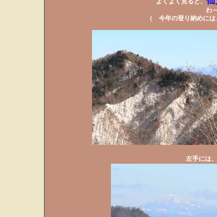
仙
よくよく見ると、
わ
（ 今年の登り納めには
左手には