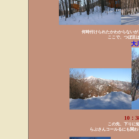
何時付けられたかわからないが
ここで、つぼ足
大
10：
この先、下りに
らぶさんコールるにも関わ