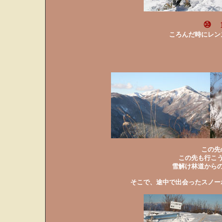
⑩ 
ころんだ時にレン
この先
この先も行こ
雪解け林道から
そこで、途中で出会ったスノー