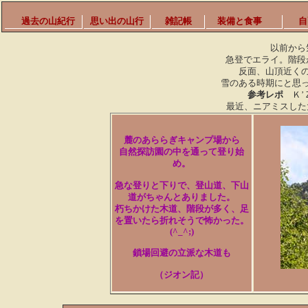
過去の山紀行
思い出の山行
雑記帳
装備と食事
自
以前から
急登でエライ。階段
反面、山頂近く
雪のある時期にと思
参考レポ
Ｋ’
最近、ニアミスした
麓のあららぎキャンプ場から
自然探訪園の中を通って登り始
め。
急な登りと下りで、登山道、下山
道がちゃんとありました。
朽ちかけた木道、階段が多く、足
を置いたら折れそうで怖かった。
(^_^;)
鎖場回避の立派な木道も
（ジオン記）