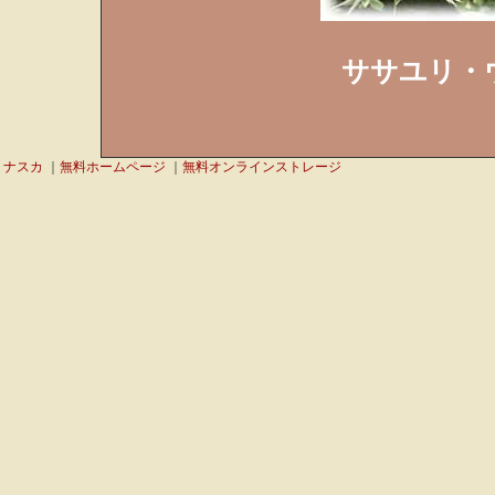
ササユリ・
ナスカ
｜
無料ホームページ
｜
無料オンラインストレージ