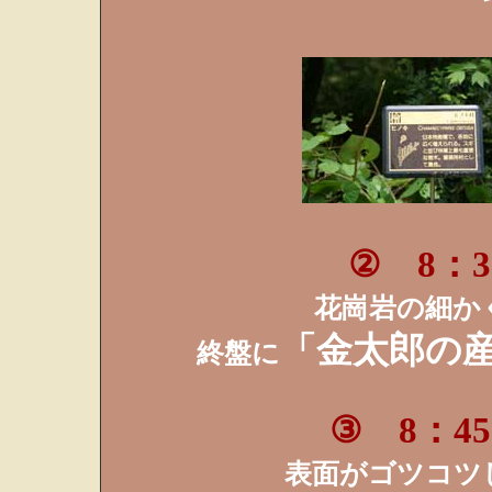
② 8：
花崗岩の細か
「金太郎の
終盤に
③ 8：4
表面がゴツコツ