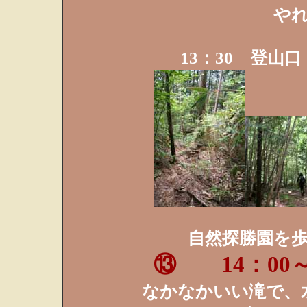
や
13：30 登山
自然探勝園を
⑬ 14：00～
なかなかいい滝で、