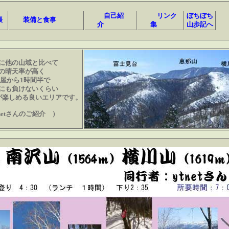
自己紹
リンク
ぼちぼち
帳
装備と食事
介
集
山歩記へ
に他の山域と比べて
の晴天率が高く
屋から1時間半で
にも負けないくらい
が楽しめる良いエリアです。
netさんのご紹介 ）