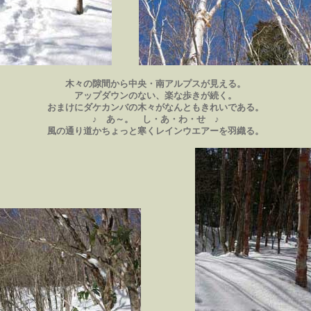
木々の隙間から中央・南アルプスが見える。
アップダウンのない、楽な歩きが続く。
おまけにダケカンバの木々がなんともきれいである。
♪ あ～。 し・あ・わ・せ ♪
風の通り道かちょっと寒くレインウエアーを羽織る。