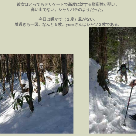
彼女はとってもデリケートで高度に対する順応性が弱い。
高い山でない。シャリバテのようだった。
今日は暖かで（１度）風がない。
着過ぎも一因。なんと５枚。ytnetさんはシャツ２枚である。