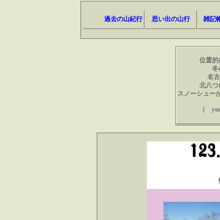
過去の山紀行
思い出の山行
雑記
位置的
冬
名古
北八つ
スノーシュー
（ yt