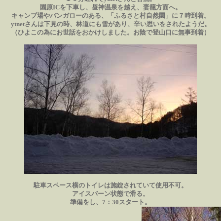
園原ICを下車し、昼神温泉を越え、妻籠方面へ。
キャンプ場やバンガローのある、「ふるさと村自然園」に７時到着。
ytnetさんは下見の時、林道にも雪があり、辛い思いをされたようだ。
（ひよこの為にお世話をおかけしました。お陰で登山口に無事到着）
駐車スペース横のトイレは施錠されていて使用不可。
アイスバーン状態で滑る。
準備をし、7：30スタート。