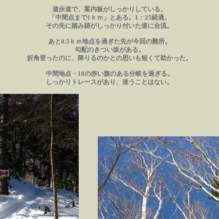
遊歩道で、案内板がしっかりしている。
「中間点まで1ｋｍ」とある。1：25経過。
その先に踏み跡がしっかり付いた道に合流。
あと0.5ｋｍ地点を過ぎた先が今回の難所。
勾配のきつい坂がある。
折角登ったのに、降りるのかとの思いも短くて助かった。
中間地点・18の赤い旗のある分岐を過ぎる。
しっかりトレースがあり、迷うことはない。