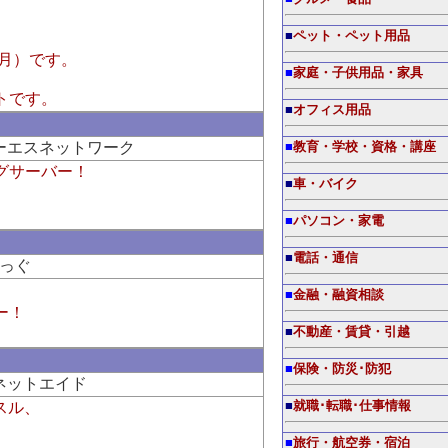
■
ペット・ペット用品
月）です。
■
家庭・子供用品・家具
トです。
■
オフィス用品
ーエスネットワーク
■
教育・学校・資格・講座
グサーバー！
■
車・バイク
■
パソコン・家電
■
電話・通信
っぐ
■
金融・融資相談
ー！
■
不動産・賃貸・引越
■
保険・防災･防犯
ネットエイド
スル、
■
就職･転職･仕事情報
■
旅行・航空券・宿泊