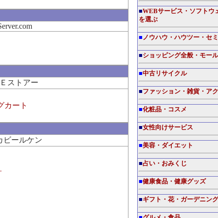
■
WEBサービス・ソフトウ
を選ぶ
erver.com
■
ノウハウ・ハウツー・セ
■
ショッピング全般・モー
■
中古リサイクル
Ｅストアー
■
ファッション・雑貨・ア
グカート
■
化粧品・コスメ
■
女性向けサービス
カビールケン
■
美容・ダイエット
■
占い・おみくじ
+
■
健康食品・健康グッズ
）
■
ギフト・花・ガーデニン
■
グルメ・食品