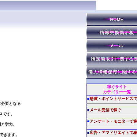
稼ぐサイト
カテゴリー一覧
■
懸賞・ポイントサービス
に必要となる
■
メール受信で稼ぐ
スです。
■
アンケート・モニターで
間と労力、
■
広告・アフィリエイトで
できます。