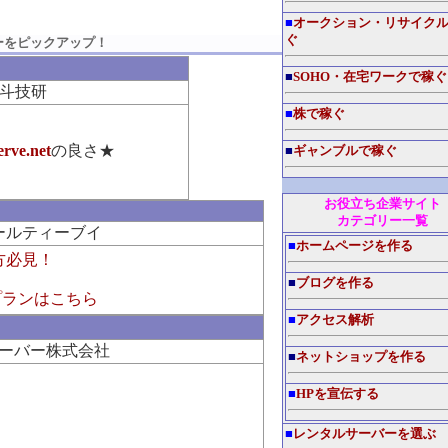
■
オークション・リサイク
ぐ
ーをピックアップ！
■
SOHO・在宅ワークで稼ぐ
斗技研
■
株で稼ぐ
rve.net
の良さ★
■
ギャンブルで稼ぐ
お役立ち企業サイト
カテゴリー一覧
ールティーブイ
■
ホームページを作る
方必見！
■
ブログを作る
ープランはこちら
■
アクセス解析
ーバー株式会社
■
ネットショップを作る
■
HPを宣伝する
■
レンタルサーバーを選ぶ