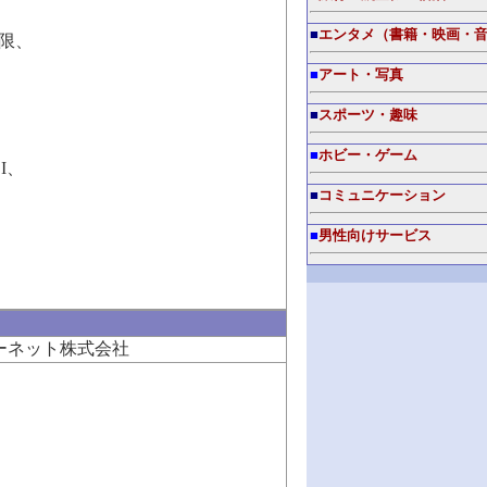
■
エンタメ（書籍・映画・
制限、
■
アート・写真
■
スポーツ・趣味
■
ホビー・ゲーム
I、
■
コミュニケーション
■
男性向けサービス
ーネット株式会社
。