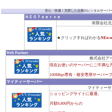
安心・快適！充実した企業のレンタルサーバ
ＮＥＯ？ｓｅｒｖｅ
有限会社北
★クリックすればわかる
NEo-se
Web Partner
株式会社ア
現在お使いのサーバーにご不満な
100Mbps専有・格安専用サーバ
マイティーサーバー
マイティーサ
ショッピングサイトに最適。
月額9,800円からの