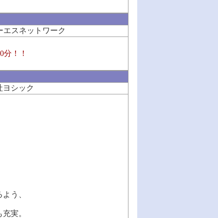
ーエスネットワーク
0分！！
社ヨシック
るよう、
も充実。