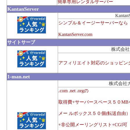
簡単専用レンタルサーバー
KantanServer
KantanS
シンプル＆イージーサーバーなら
KantanServer.com
サイトサーブ
株式会社
アフィリエイト対応のショッピン
1-man.net
株式会社
.
com .net .orgの
取得費+サーバースペース５０MB
メー ルボックス５０個(転送自由
+非公開メーリングリスト+CGI可