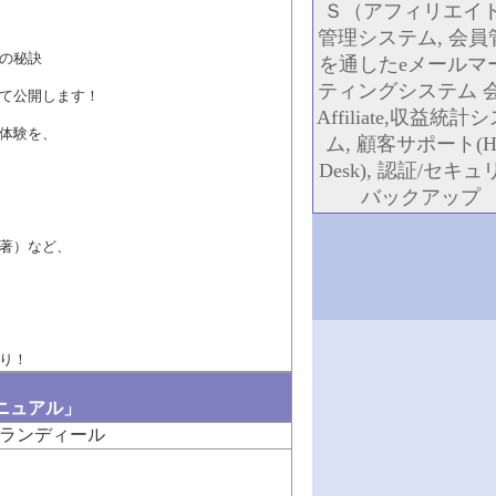
Ｓ（アフィリエイ
管理システム, 会員
の秘訣
を通したeメールマ
ティングシステム 会
て公開します！
Affiliate,収益統計
体験を、
ム, 顧客サポート(He
Desk), 認証/セキュ
バックアップ
著）など、
り！
ニュアル」
ランディール