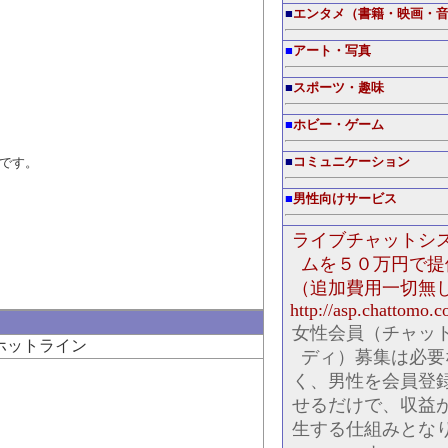
■
エンタメ（書籍・映画・
■
アート・写真
■
スポーツ・趣味
■
ホビー・ゲーム
です。
■
コミュニケーション
■
男性向けサービス
ライブチャットシ
ムを５０万円で提
（追加費用一切無
http://asp.chattomo.co
女性会員（チャッ
ホットライン
ディ）募集は必要
く、男性を会員登
せるだけで、収益
生する仕組みとな