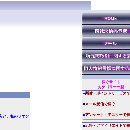
稼ぐサイト
カテゴリー一覧
■
懸賞・ポイントサービス
■
メール受信で稼ぐ
■
アンケート・モニターで
入と、私のファン
■
広告・アフィリエイトで