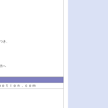
つき、
方へ
ｍｏｔｉｏｎ．ｃｏｍ