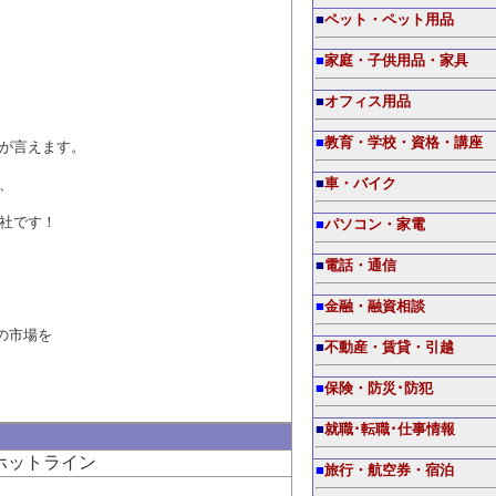
■
ペット・ペット用品
■
家庭・子供用品・家具
■
オフィス用品
■
教育・学校・資格・講座
が言えます。
、
■
車・バイク
社です！
■
パソコン・家電
■
電話・通信
■
金融・融資相談
の市場を
■
不動産・賃貸・引越
■
保険・防災･防犯
■
就職･転職･仕事情報
ホットライン
■
旅行・航空券・宿泊