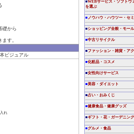
■
WEBサービス・ソフトウ
る
を選ぶ
■
ノウハウ・ハウツー・セ
基礎から
■
ショッピング全般・モー
きます。
■
中古リサイクル
■
ファッション・雑貨・ア
本ビジュアル
■
化粧品・コスメ
■
女性向けサービス
■
美容・ダイエット
■
占い・おみくじ
■
健康食品・健康グッズ
入れ
■
ギフト・花・ガーデニン
■
グルメ・食品