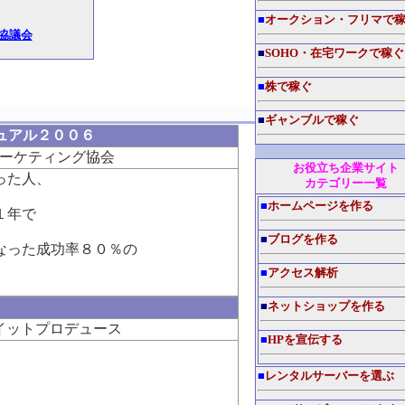
■
オークション・フリマで
協議会
■
SOHO・在宅ワークで稼ぐ
■
株で稼ぐ
■
ギャンブルで稼ぐ
ュアル２００６
ーケティング協会
お役立ち企業サイト
った人、
カテゴリー一覧
■
ホームページを作る
１年で
■
ブログを作る
なった成功率８０％の
■
アクセス解析
。
■
ネットショップを作る
イットプロデュース
■
HPを宣伝する
■
レンタルサーバーを選ぶ