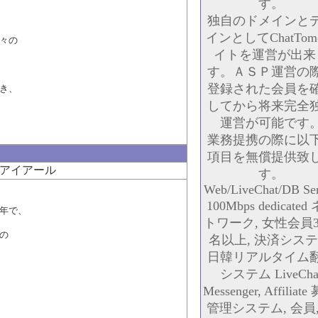
す。
独自のドメインと
インとしてChatTom
々の
イトを運営が出来
す。ＡＳＰ運営の
登録された会員を
き、
してから将来完全
運営が可能です
業務提携の際に以
項目を無償提供致
アイアール
す。
Web/LiveChat/DB Ser
100Mbps dedicated
年で、
トワーク, 女性会員3
の
名以上, 決済システ
日韓リアルタイム
システム LiveCha
Messenger, Affiliate
管理システム, 会員,