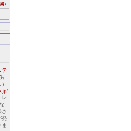
音楽）
ステ
供
し）
.jp/
トレ
な
録さ
が発
りま