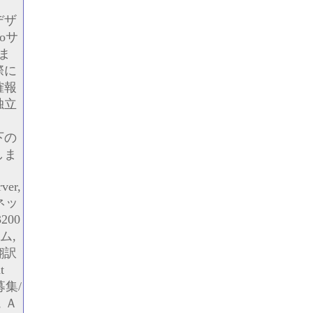
デザ
oサ
ま
際に
確報
独立
。
下の
しま
ver,
 ネッ
200
ム,
翻訳
t
 募集/
 Ａ