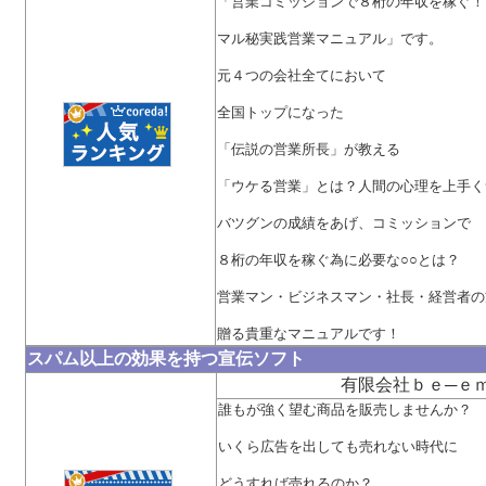
「営業コミッションで８桁の年収を稼ぐ！
マル秘実践営業マニュアル」です。
元４つの会社全てにおいて
全国トップになった
「伝説の営業所長」が教える
「ウケる営業」とは？人間の心理を上手く
バツグンの成績をあげ、コミッションで
８桁の年収を稼ぐ為に必要な○○とは？
営業マン・ビジネスマン・社長・経営者の
贈る貴重なマニュアルです！
スパム以上の効果を持つ宣伝ソフト
有限会社ｂｅ─ｅ
誰もが強く望む商品を販売しませんか？
いくら広告を出しても売れない時代に
どうすれば売れるのか？