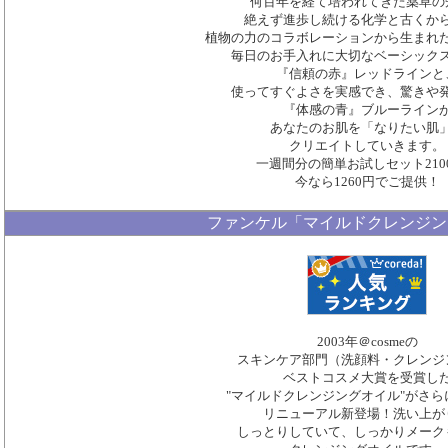
何百年を経て培われてきた薬草の
絶えず進歩し続ける化学と古くか
植物の力のコラボレーションから生まれ
毎日のお手入れに大切なベーシック
『信頼の赤』レッドラインと
使ってすぐよさを実感でき、驚きや
『体感の青』ブルーライン
あなたのお肌を「なりたい肌
クリエイトしていきます。
一週間分の簡単お試しセット210
今なら1260円でご提供！
ファンケル「マイルドクレンジン
2003年＠cosmeの
スキンケア部門（洗顔料・クレンジ
ベストコスメ大賞を受賞し
"マイルドクレンジングオイル"がさら
リニューアル新登場！洗い上が
しっとりしていて、しっかりメーク