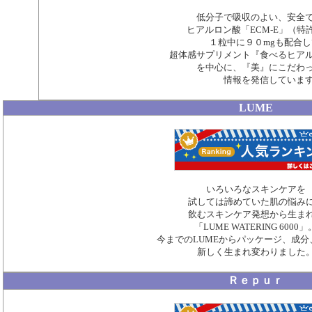
低分子で吸収のよい、安全
ヒアルロン酸「ECM-E」（特
１粒中に９０mgも配合
超体感サプリメント『食べるヒア
を中心に、『美』にこだわ
情報を発信していま
LUME
いろいろなスキンケアを
試しては諦めていた肌の悩み
飲むスキンケア発想から生ま
「LUME WATERING 6000」
今までのLUMEからパッケージ、成分
新しく生まれ変わりました
Ｒｅｐｕｒ