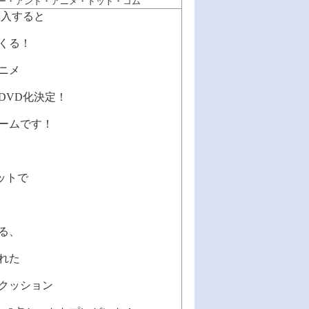
ー・アンド・アニメ・ドット・コム
購入すると
くる！
ニメ
DVD化決定！
ュームです！
ットで
る、
れた
クッション