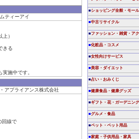
■
ショッピング全般・モー
ムティーアイ
■
中古リサイクル
■
ファッション・雑貨・ア
以上）
■
化粧品・コスメ
できる
■
女性向けサービス
■
美容・ダイエット
も実施中です。
■
占い・おみくじ
・アプライアンス株式会社
■
健康食品・健康グッズ
■
ギフト・花・ガーデニン
■
グルメ・食品
の回線で
■
ペット・ペット用品
。
■
家庭・子供用品・家具