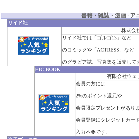
書籍・雑誌・漫画
ア
・
リイド社
株式会
リイド社では「ゴルゴ13」など
のコミックや「ACTRESS」など
のグラビア誌、写真集を販売して
EIC-BOOK
有限会社ウェ
会員の方には
2%のポイント還元や
会員限定プレゼントがあり
会員登録にクレジットカー
入力不要です。