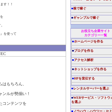
ます！！
■
株で稼ぐ
信を
■
ギャンブルで稼ぐ
す。
お役立ち企業サイト
』を使って
カテゴリー一覧
■
ホームページを作る
■
ブログを作る
NEC
■
アクセス解析
■
ネットショップを作る
■
HPを宣伝する
ムはもちろん、
■
レンタルサーバーを選ぶ
ャンルが勢揃い！
■
WEBサービス・ソフトウ
を選ぶ
たコンテンツを
■
ノウハウ・ハウツー・セ