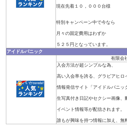
現在先着１０，０００台様
特別キャンペーン中で今なら
月々の固定費用はわずか
５２５円となっています。
アイドルパニック
有限会
入会方法が超シンプルな為、
高い入会率を誇る、グラビアヒロ
情報発信サイト「アイドルパニッ
生写真付き日記やセクシー画像、
イベント情報等が配信されます。
誰もが興味を持つ情報に加え、無