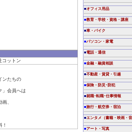
■
オフィス用品
■
教育・学校・資格・講座
■
車・バイク
■
パソコン・家電
■
電話・通信
社コットン
■
金融・融資相談
■
不動産・賃貸・引越
インたちの
■
保険・防災･防犯
ク」会員へは
■
就職･転職･仕事情報
動画、
■
旅行・航空券・宿泊
■
エンタメ（書籍・映画・
料！
■
アート・写真