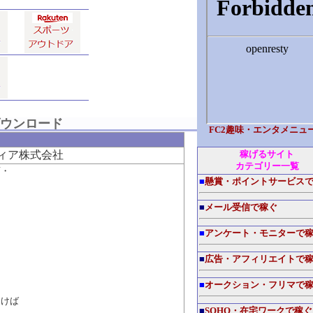
ウンロード
FC2趣味・エンタメニュ
ィア株式会社
稼げるサイト
カテゴリー一覧
画・
■
懸賞・ポイントサービス
■
メール受信で稼ぐ
■
アンケート・モニターで
■
広告・アフィリエイトで
■
オークション・フリマで
けば
■
SOHO・在宅ワークで稼ぐ