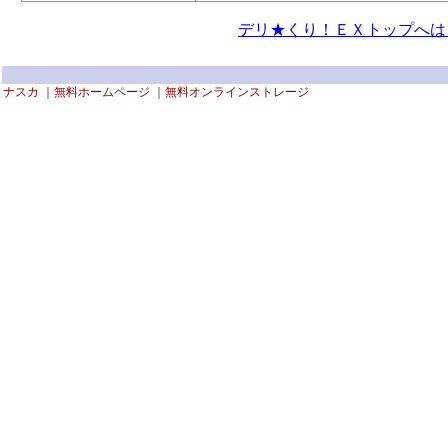
デリ★くり！ＥＸトップへは
ナスカ
｜
無料ホームページ
｜
無料オンラインストレージ