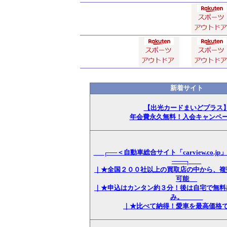
新着サイト
【出光カードまいどプラス
年会費永久無料！入会キャンペ
┌──＜自動車総合サイト「carview.co.j
───┐
｜★全国２００社以上の買取店の中から、複
可能
｜★申込はカンタン約３分！後は自宅で無料
み。
｜★比べて納得！愛車を最高価