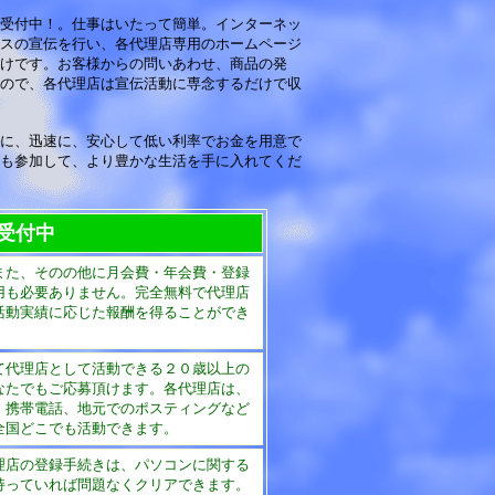
受付中！。仕事はいたって簡単。インターネッ
スの宣伝を行い、各代理店専用のホームページ
けです。お客様からの問いあわせ、商品の発
ので、各代理店は宣伝活動に専念するだけで収
に、迅速に、安心して低い利率でお金を用意で
も参加して、より豊かな生活を手に入れてくだ
受付中
また、そのの他に月会費・年会費・登録
用も必要ありません。完全無料で代理店
活動実績に応じた報酬を得ることができ
て代理店として活動できる２０歳以上の
なたでもご応募頂けます。各代理店は、
、携帯電話、地元でのポスティングなど
全国どこでも活動できます。
理店の登録手続きは、パソコンに関する
持っていれば問題なくクリアできます。