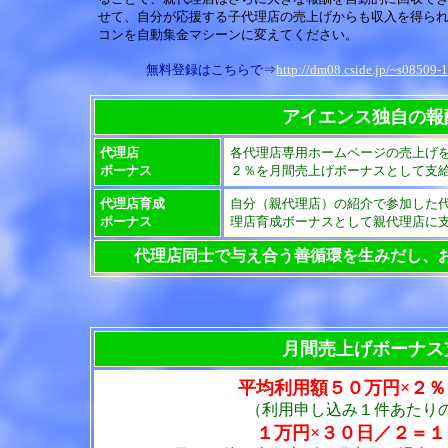
せて、自分が応援する子代理店の売上げからも収入を得ら
コンを自動集金マシーンに変えてください。
無料登録はこちらで⇒
http://dm08.cside.jp/~s08509-1
アイエンス独自の報
代理店
各代理店専用ホームページの売上げ
ボーナス
２％を月間売上げボーナスとして支
代理店育成
自分（親代理店）の紹介で参加した
ボーナス
理店育成ボーナスとして親代理店に
代理店同士で与え合う善循環を生みだし、
月間売上げボーナス
平均利用額５０万円×２％
（利用申し込み１件あたり
１万円×３０日／２＝１