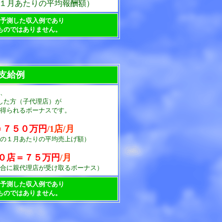
１月あたりの平均報酬額）
予測した収入例であり
ものではありません。
支給例
、
した方（子代理店）が
得られるボーナスです。
＝７５０万円
/1店/月
の１月あたりの平均売上げ額）
０店
＝７５万円
/月
合に親代理店が受け取るボーナス）
予測した収入例であり
ものではありません。