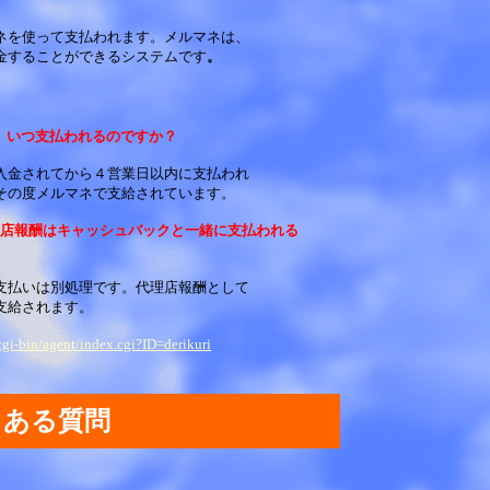
ネを使って支払われます。メルマネは、
金することができるシステムです
。
、いつ支払われるのですか？
入金されてから４営業日以内に支払われ
その度メルマネで支給されています。
店報酬はキャッシュバックと一緒に支払われる
支払いは別処理です。代理店報酬として
支給されます。
cgi-bin/agent/index.cgi?ID=derikuri
くある質問