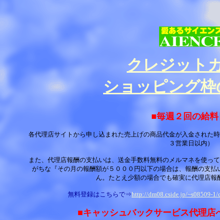
クレジット
ショッピング枠
■毎週２回の給料
各代理店サイトから申し込まれた売上げの商品代金が入金された時
３営業日以内）
また、代理店報酬の支払いは、送金手数料無料のメルマネを使って
がちな『その月の報酬額が５０００円以下の場合は、報酬の支払
ん。たとえ少額の場合でも確実に代理店報
無料登録はこちらで⇒
http://dm08.cside.jp/~s08509-1/
■キャッシュバックサービス代理店