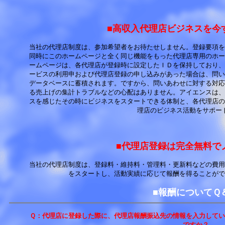
■高収入代理店ビジネスを今
当社の代理店制度は、参加希望者をお待たせしません。登録要項を
同時にこのホームページと全く同じ機能をもった代理店専用のホー
ームページは、各代理店が登録時に設定したＩＤを保持しており、
ービスの利用申および代理店登録の申し込みがあった場合は、問い
データベースに蓄積されます。ですから、問いあわせに対する対応
る売上げの集計トラブルなどの心配はありません。アイエンスは、
スを感じたその時にビジネスをスタートできる体制と、各代理店の
理店のビジネス活動をサポー
■代理店登録は完全無料で
当社の代理店制度は、登録料・維持料・管理料・更新料などの費用
をスタートし、活動実績に応じて報酬を得ることがで
■報酬についてＱ
Ｑ：代理店に登録した際に、代理店報酬振込先の情報を入力してい
ですか？