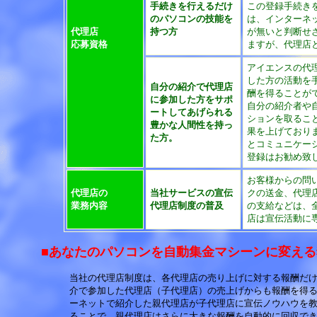
手続きを行えるだけ
この登録手続き
のパソコンの技能を
は、インターネ
代理店
持つ方
が無いと判断せ
応募資格
ますが、代理店
アイエンスの代
した方の活動を
自分の紹介で代理店
酬を得ることが
に参加した方をサポ
自分の紹介者や
ートしてあげられる
ションを取るこ
豊かな人間性を持っ
果を上げており
た方。
とコミュニケー
登録はお勧め致
お客様からの問
代理店の
当社サービスの宣伝
クの送金、代理
業務内容
代理店制度の普及
の支給などは、
店は宣伝活動に
■あなたのパソコンを自動集金マシーンに変え
当社の代理店制度は、各代理店の売り上げに対する報酬だ
介で参加した代理店（子代理店）の売上げからも報酬を得
ーネットで紹介した親代理店が子代理店に宣伝ノウハウを
ることで、親代理店はさらに大きな報酬を自動的に回収で