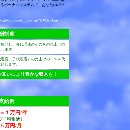
れるボーナスシステムで、あなたのパソ
/cgi-bin/agent/index.cgi?ID=derikuri
酬制度
を集計し、各代理店のその月の売上げの
給します。
代理店（子代理店）の売上げの１％を代
支給します。
お互いにより豊かな収入を！
支給例
＝１万円
/件
の平均報酬）
５万円
/月