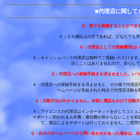
■代理店に関して
Ｑ：誰でも登録することができ
Ａ：２０歳以上の方であれば、どなたでも登
Ｑ：代理店としての登録費用はい
Ａ：キャッシュバック代理店は無料でご登録いただけます
頂くことはありませんので、安心して
Ｑ：代理店への登録手続きを済ませました。いつ
Ａ：代理店への登録手続きを済ませると、その場で代理店
ームページが支給された時点で代理店活動を
Ｑ：活動方法がわかりません。本部に電話をかけて活動方
Ａ：アイエンスの代理店はインターネットを介してコミュ
サポートに割かれる人件費・通信費が掛からないことを前
て、電話によるサポートは行っておりません。ご質問
Ｑ：自分のホームページから問い合わせがあった場合は、自