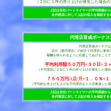
（２日に１件の売り上げが発生した場合の
上記は当社パートタイマーの平均実績から
各代理店に対して上記の収入を保証する
代理店育成ボーナス
代理店育成ボーナスは
自分（親代理店）の紹介で代理店に参加
報酬を得られるように応援してあげることで
平均利用額５０万円×３０
日÷２
（子代理店に２日に１件の売り上げが発生した場合
７５０万円
/1店/月
×１．０％×１
（平均的な売上げを上げる子代理店を１０店養成した場
上記は当社パートタイマーの平均実績から
各代理店に対して上記の収入を保証する