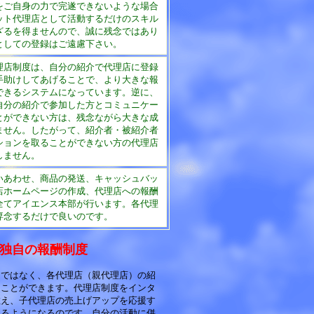
をご自身の力で完遂できないような場合
ット代理店として活動するだけのスキル
ざるを得ませんので、誠に残念ではあり
としての登録はご遠慮下さい。
理店制度は、自分の紹介で代理店に登録
手助けしてあげることで、より大きな報
できるシステムになっています。逆に、
自分の紹介で参加した方とコミュニケー
とができない方は、残念ながら大きな成
ません。したがって、紹介者・被紹介者
ションを取ることができない方の代理店
しません。
いあわせ、商品の発送、キャッシュバッ
店ホームページの作成、代理店への報酬
全てアイエンス本部が行います。各代理
専念するだけで良いのです。
る独自の報酬制度
けではなく、各代理店（親代理店）の紹
ることができます。代理店制度をインタ
教え、子代理店の売上げアップを応援す
きるようになるのです。自分の活動に併