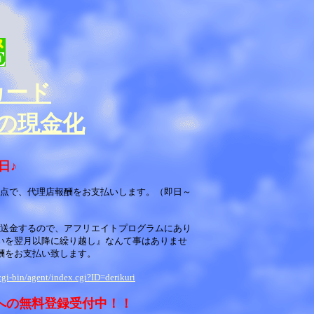
カード
の現金化
日♪
点で、代理店報酬をお支払いします。（即日～
送金するので、アフリエイトプログラムにあり
いを翌月以降に繰り越し』なんて事はありませ
酬をお支払い致します。
cgi-bin/agent/index.cgi?ID=derikuri
への無料登録受付中！！