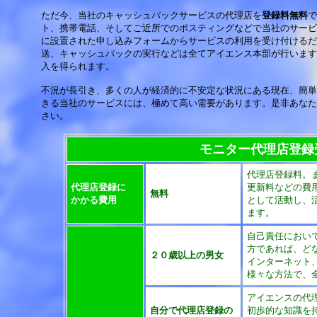
ただ今、当社のキャッシュバックサービスの代理店を
登録料無料
で
ト、携帯電話、そしてご近所でのポスティングなどで当社のサービ
に設置された申し込みフォームからサービスの利用を受け付けるだ
送、キャッシュバックの実行などは全てアイエンス本部が行います
入を得られます。
不況が長引き、多くの人が経済的に不安定な状況にある現在、簡単
きる当社のサービスには、極めて高い需要があります。是非あなた
さい。
モニター代理店登録
代理店登録料。
代理店登録に
更新料などの費
無料
かかる費用
として活動し、
ます。
自己責任におい
方であれば、ど
２０歳以上の男女
インターネット
様々な方法で、
アイエンスの代
自分で代理店登録の
初歩的な知識を